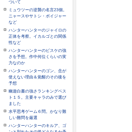
ついて
ミュウツーの逆襲の名言23個。
ニャースやサトシ・ボイジャー
など
ハンターハンターのジャイロの
正体を考察。イカルゴとの関係
性など
ハンターハンターのビスケの強
さを予想。作中何位くらいの実
力なのか
ハンターハンターのゴン、念が
使えない理由＆覚醒のその後を
予想
幽遊白書の強さランキングベス
ト１５。主要キャラのみで選び
ました
水平思考ゲーム６問。かなり難
しい難問を厳選
ハンターハンターのキルア、ゴ
ンと別れたその後どうなるか予