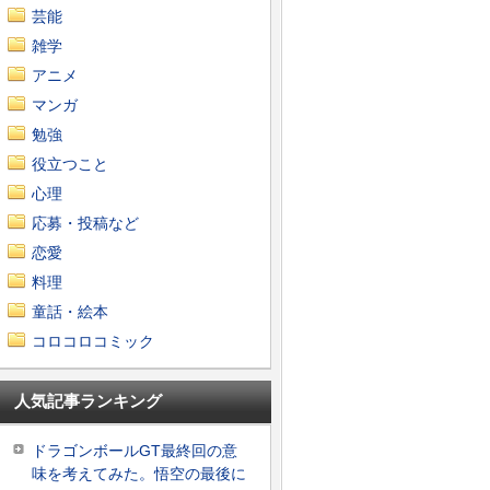
芸能
雑学
アニメ
マンガ
勉強
役立つこと
心理
応募・投稿など
恋愛
料理
童話・絵本
コロコロコミック
人気記事ランキング
ドラゴンボールGT最終回の意
味を考えてみた。悟空の最後に