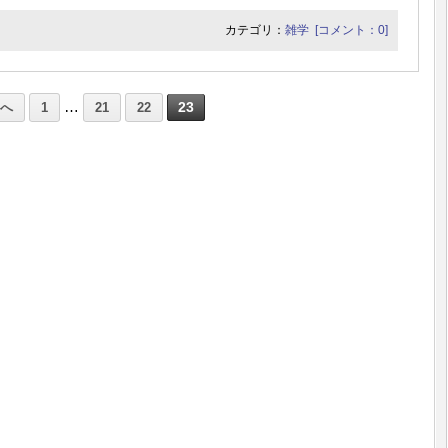
カテゴリ：
雑学
[コメント：0]
…
23
前へ
1
21
22