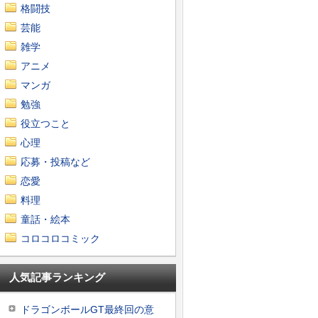
格闘技
芸能
雑学
アニメ
マンガ
勉強
役立つこと
心理
応募・投稿など
恋愛
料理
童話・絵本
コロコロコミック
人気記事ランキング
ドラゴンボールGT最終回の意