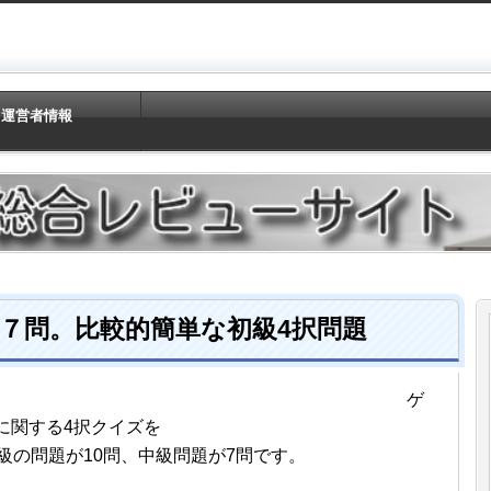
運営者情報
７問。比較的簡単な初級4択問題
ゲ
に関する4択クイズを
級の問題が10問、中級問題が7問です。