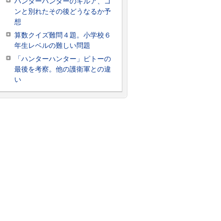
ハンターハンターのキルア、ゴ
ンと別れたその後どうなるか予
想
算数クイズ難問４題。小学校６
年生レベルの難しい問題
「ハンターハンター」ピトーの
最後を考察。他の護衛軍との違
い