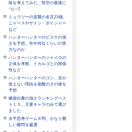
味を考えてみた。悟空の最後に
ついて
ミュウツーの逆襲の名言23個。
ニャースやサトシ・ボイジャー
など
ハンターハンターのビスケの強
さを予想。作中何位くらいの実
力なのか
ハンターハンターのジャイロの
正体を考察。イカルゴとの関係
性など
ハンターハンターのゴン、念が
使えない理由＆覚醒のその後を
予想
幽遊白書の強さランキングベス
ト１５。主要キャラのみで選び
ました
水平思考ゲーム６問。かなり難
しい難問を厳選