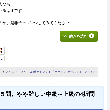
人なら、
いるはずです。
のか、是非チャレンジしてみてください。
>> 続きを読む
リ：
クイズ
アニメクイズ
ポケモンクイズ
ポケモン
ゲーム
[コメント：0]
５問。やや難しい中級～上級の4択問